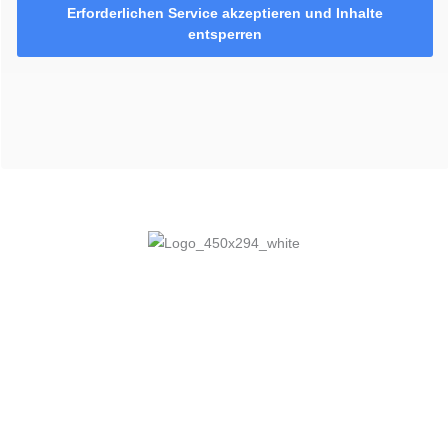
Erforderlichen Service akzeptieren und Inhalte
entsperren
Hotel am Zoo
Zoostraße 27–29
66538 Neunkirchen
Tel.: 06821.904690
Fax: 06821.90469222