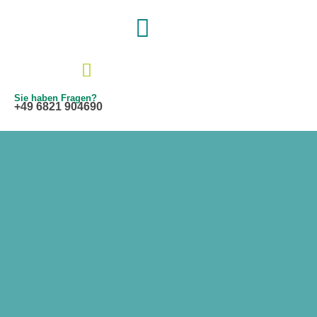
Zum
Menü
Inhalt
springen
Sie haben Fragen?
+49 6821 904690