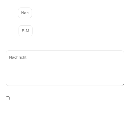
auf Sie!
Name
E-Mail
Nachricht
Die von Ihnen an uns über das Kontaktformular übermittelten
Daten werden ausschließlich zur Bearbeitung Ihrer Anfrage
verwendet. Weitere Informationen finden Sie in unserer
Datenschutzerklärung.