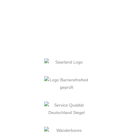
66538 Neunkirchen
Tel.: 06821.904690
Fax: 06821.90469222
hotelamzoo.de
info@hotelamzoo.de