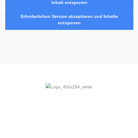
Inhalt entsperren
Erforderlichen Service akzeptieren und Inhalte
entsperren
Hotel am Zoo
Zoostraße 27–29
66538 Neunkirchen
Tel.: 06821.904690